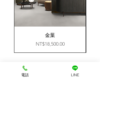
金葉
價格
NT$18,500.00
電話：
0960-374-757
電話
LINE
信箱：rayfancylife@gmail.com
地址：333桃園市龜山區樂善三路
營業時間：來電預約
​免費諮詢
想要諮詢的項目
整體室內設計
商業空間
軟裝工程
訂做義大利寢具