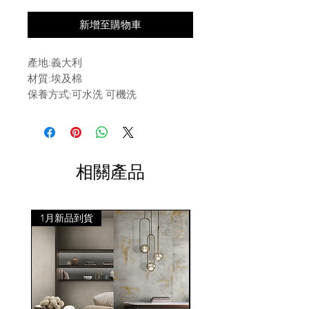
新增至購物車
產地:義大利
材質:埃及棉
保養方式:可水洗 可機洗
相關產品
1月新品到貨
1月新品到貨