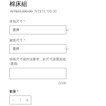
棉床組
一
促
 NT$23,500.00 
NT$14,100.00
般
銷
價
價
床包尺寸
*
格
格
被套尺寸
*
特殊尺寸或作法要求，於尺寸請選其他
(選填)
0/500
數量
*