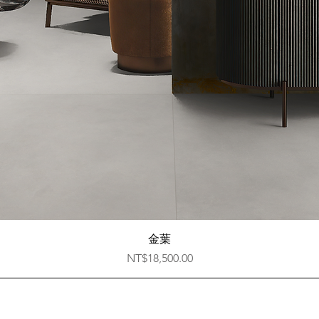
快速瀏覽
金葉
價格
NT$18,500.00
​免費諮詢