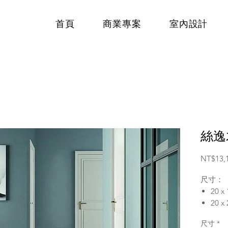
首頁
商業專案
室內設計
絲逸
NT$13,
尺寸：
20 x
20 x
每坪最
尺寸
*
20 x