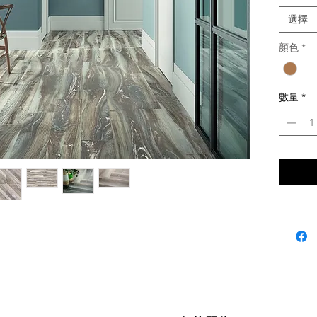
20 x
選擇
顏色：
木星
顏色
*
木星灰
產地：
義大
數量
*
適用：
牆磚
地磚
戶外
有修
線上購