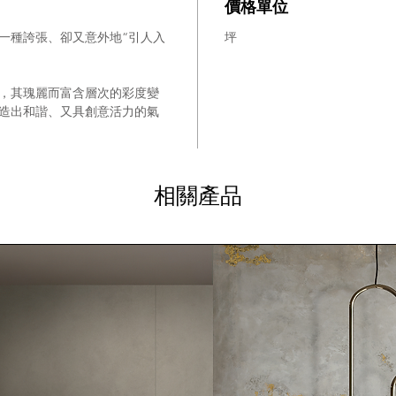
價格單位
一種誇張、卻又意外地“引人入
坪
，其瑰麗而富含層次的彩度變
造出和諧、又具創意活力的氣
相關產品