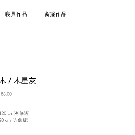
寢具作品
窗簾作品
木 / 木星灰
價
188.00
格
 120 cm(有修邊)
 20 cm (方飾板)
低所需塊數：
 120 cm / 13.5塊