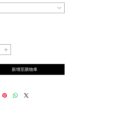
 20 cm / 81塊
灰
 (亮銀)
利
磚
新增至購物車
編
買流程請點我