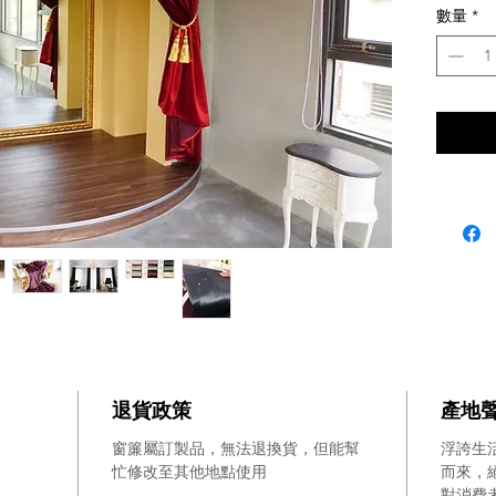
價
數量
*
格
無窗
為
尺寸：
NT$2,80
寬240
附品選項
包含
安裝
掛座
拉桿
退貨政策
產地
窗簾屬訂製品，無法退換貨，但能幫
浮誇生
忙修改至其他地點使用
而來，
對消費