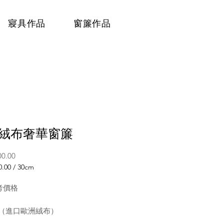
寢具作品
窗簾作品
絨布奢華窗簾
價
00.00
格
0.00
/
30cm
考價格
（進口歐洲絨布）
:英國、義大利