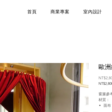
首頁
商業專案
室內設計
歐洲
NT$2,8
NT$2,80
每
30
窗簾參
公
材質：
分
面布
之
產地