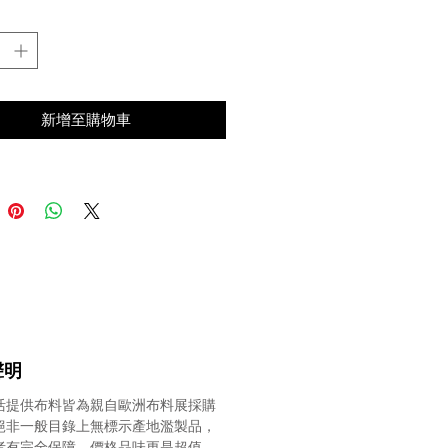
紗
0.00
公分內 高度200至270公分
:
軌道
新增至購物車
及舊件拆除工資
&同布料布綁帶
，扶帶 可另外加購
聲明
活提供布料皆為親自歐洲布料展採購
絕非一般目錄上無標示產地濫製品，
者有完全保障，價格品味更是超值。