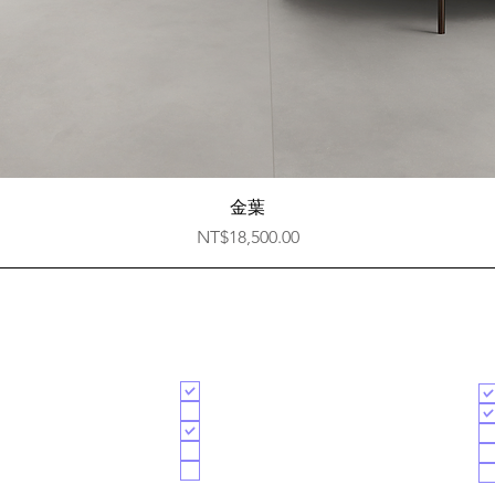
快速瀏覽
金葉
價格
NT$18,500.00
​免費諮詢
想要諮詢的項目
方
整體室內設計
商業空間
軟裝工程
訂做義大利寢具
磁磚