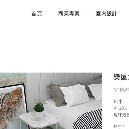
首頁
商業專案
室內設計
樂園
NT$5,6
尺寸：
20 x
每坪最低
顏色：
尺寸
*
藍綠