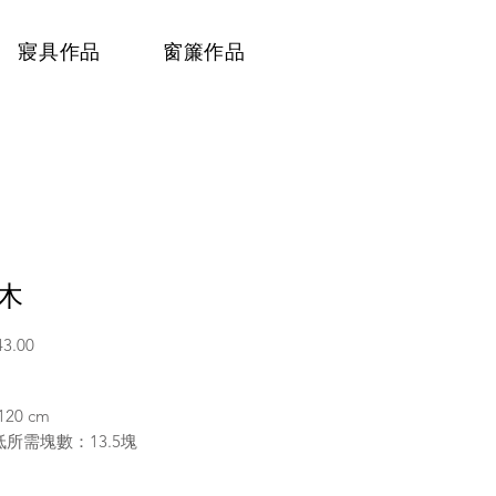
寢具作品
窗簾作品
木
價
43.00
格
 120 cm
所需塊數：13.5塊
色 / 8種隨機版型