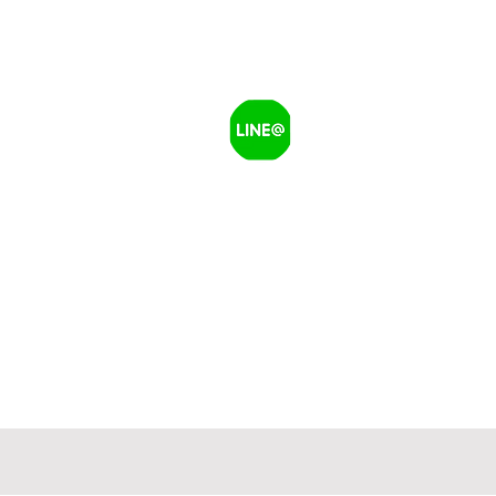
電話：
0960-374-757
信箱：rayfancylife@gmail.com
地址：333桃園市龜山區樂善三路
營業時間：來電預約