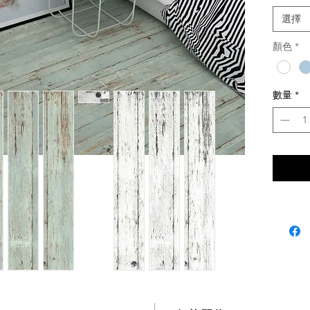
白色
選擇
產地：
土耳
顏色
*
適用：
牆磚
地磚
數量
*
線上購