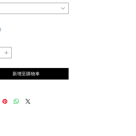
 / 8種隨機版型
其
買流程請點我
新增至購物車