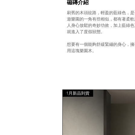
磁磚介紹
刷舊的木頭紋路，輕盈的藍綠色，是
遊樂園的一角有些相似，都有著柔軟
人身心放鬆的奇妙功效，加上藍綠色
就進入了度假狀態。
想要有一個能夠舒緩緊繃的身心，擁
用這塊樂園木。
1月新品到貨