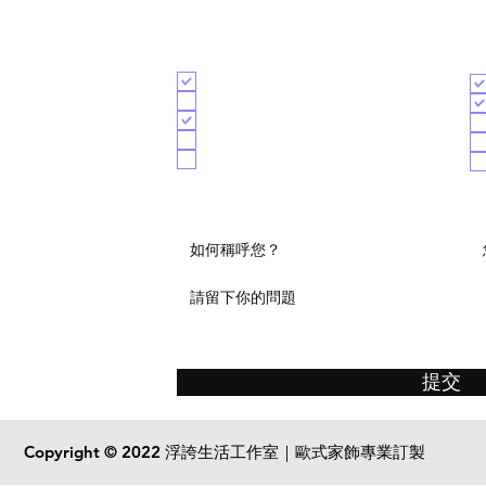
​免費諮詢
想要諮詢的項目
方
整體室內設計
商業空間
軟裝工程
訂做義大利寢具
磁磚
提交
Copyright © 2022 浮誇生活工作室｜歐式家飾專業訂製