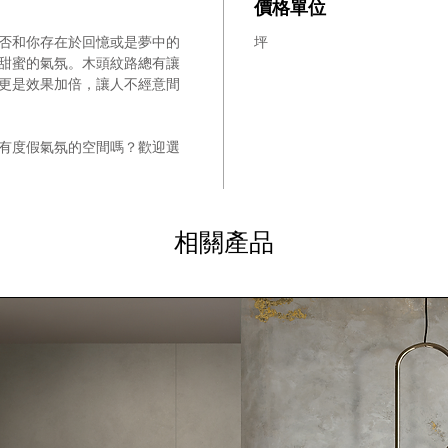
價格單位
否和你存在於回憶或是夢中的
坪
甜蜜的氣氛。木頭紋路總有讓
更是效果加倍，讓人不經意間
有度假氣氛的空間嗎？歡迎選
相關產品