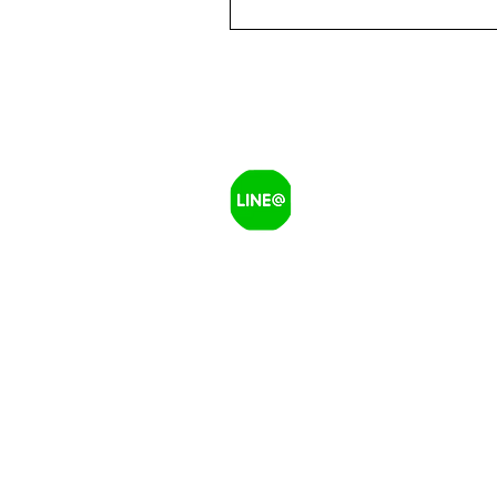
電話：
0960-374-757
信箱：rayfancylife@gmail.com
地址：333桃園市龜山區樂善三路
營業時間：來電預約