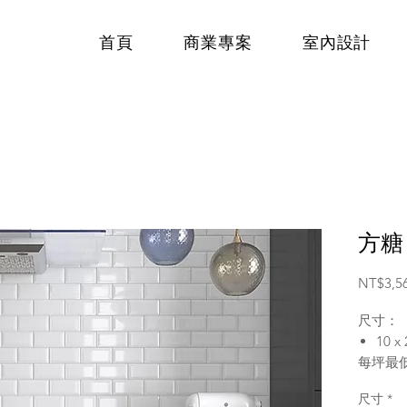
首頁
商業專案
室內設計
方糖 
NT$3,5
尺寸：
10 x
每坪最低
顏色：
尺寸
*
潔淨