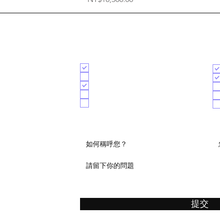
​免費諮詢
想要諮詢的項目
方
整體室內設計
商業空間
軟裝工程
訂做義大利寢具
磁磚
提交