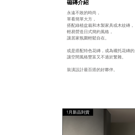
磁磚介紹
永遠不敗的時尚，
單看簡單大方，
搭配綠植盆栽和木製家具或木紋磚，
輕易營造日式簡約風格，
讓居家氛圍輕鬆自在。
或是搭配特色花磚，成為襯托花磚的
讓空間風格豐富又不過於繁雜。
裝潢設計最百搭的好夥伴。
1月新品到貨