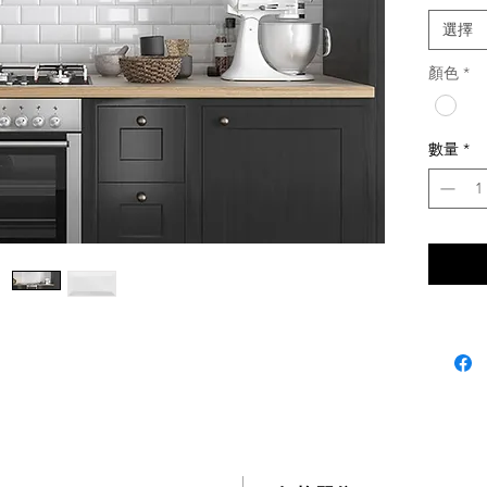
產地：
選擇
土耳
適用：
顏色
*
牆磚
線上購
數量
*