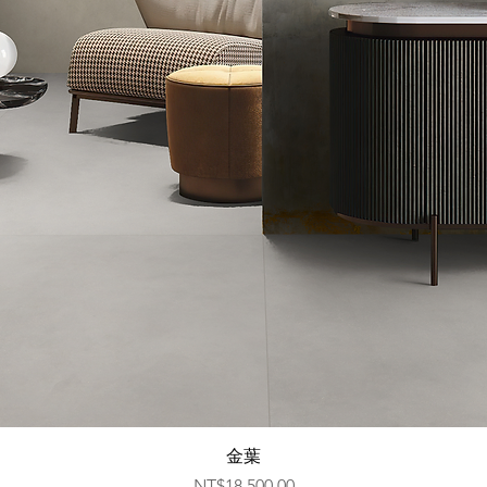
快速瀏覽
金葉
價格
NT$18,500.00