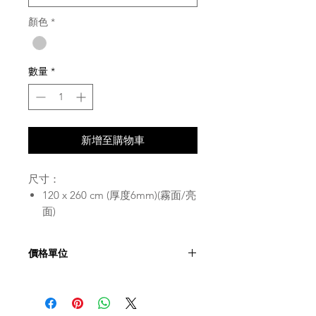
顏色
*
數量
*
新增至購物車
尺寸：
120 x 260 cm (厚度6mm)(霧面/亮
面)
120 x 270 cm (厚度6mm)(霧面/亮
面)
價格單位
162 x 324 cm (厚度12mm)(霧面)
每坪所需塊數：
片
120 x 260 cm / 1.04片
(NT$18,500/片)