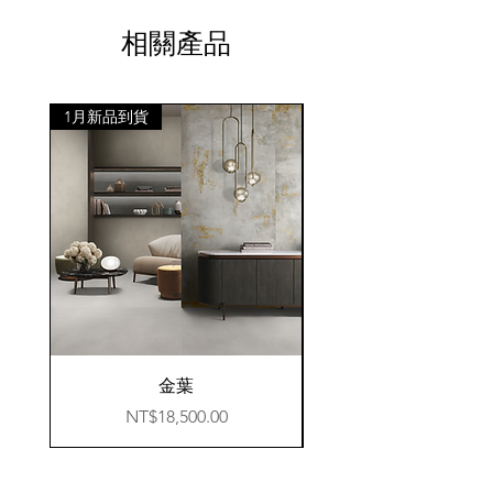
120 x 270 cm / 1片(NT$19,500/
相關產品
片)
162 x 324 cm / 0.62片
(NT$60,000/片)
1月新品到貨
1月新品到貨
產地：
義大利
適用：
牆磚
地磚
檯面:建議162 x 324 cm (厚度
12mm)
線上購買流程請點我
金葉
價格
NT$18,500.00