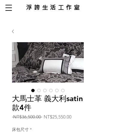
浮誇生活工作室
大馬士革 義大利satin
款4件
一
促
 NT$36,500.00 
NT$25,550.00
般
銷
價
價
床包尺寸
*
格
格