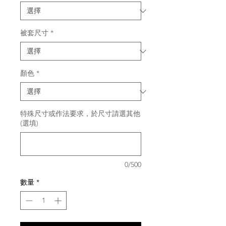
被套尺寸
*
顏色
*
特殊尺寸或作法要求，於尺寸請選其他
(選填)
0/500
數量
*