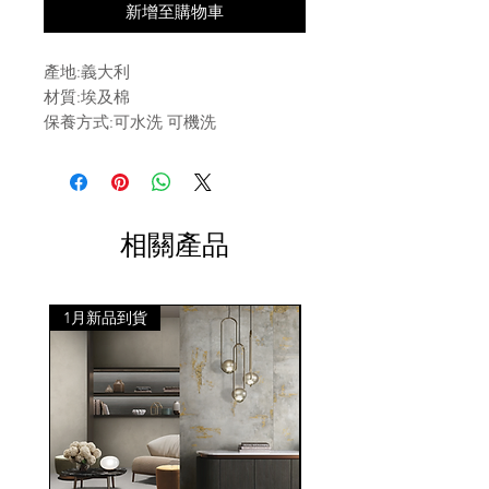
新增至購物車
產地:義大利
材質:埃及棉
保養方式:可水洗 可機洗
相關產品
1月新品到貨
1月新品到貨