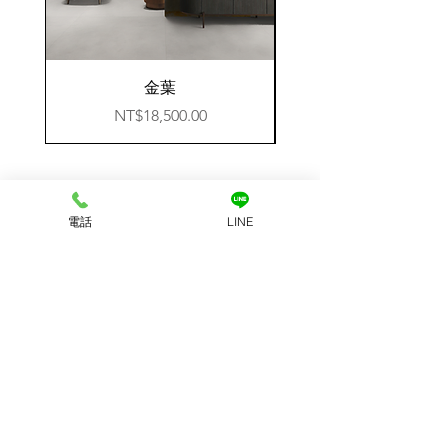
金葉
價格
NT$18,500.00
電話：
0960-374-757
信箱：rayfancylife@gmail.com
電話
LINE
地址：333桃園市龜山區樂善三路
營業時間：來電預約
​免費諮詢
想要諮詢的項目
整體室內設計
商業空間
軟裝工程
訂做義大利寢具
磁磚