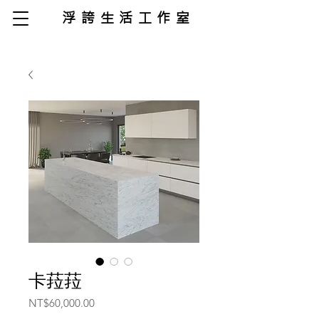
浮誇生活工作室
卡菈菈
價
NT$60,000.00
格